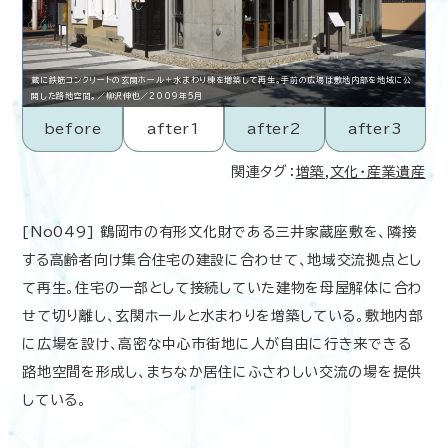
蔵に鉄筋コンクリートの玄関ホール＋水まわり棟を増築して再生。手前の広場は敷地内部を地域に公
開した路地空間。／柳沢伸也／2009年5月
before
after1
after2
after3
関連タグ：
増築
,
文化・産業遺産
[No049] 鶴岡市の有形文化財である三井家蔵座敷を、隣接
する高齢者向け集合住宅の建設に合わせて、地域交流拠点とし
て再生。住宅の一部として接続していた建物を母屋解体に合わ
せて切り離し、玄関ホールと水まわりを増築している。敷地内部
に広場を設け、高密な中心市街地に人が自由に行き来できる
路地空間を形成し、まちなか居住にふさわしい交流の場を提供
している。