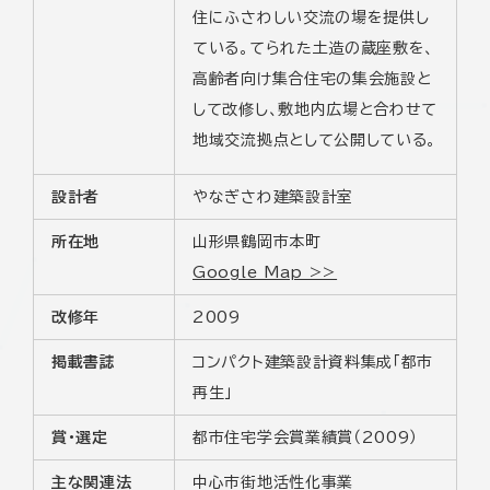
住にふさわしい交流の場を提供し
ている。てられた土造の蔵座敷を、
高齢者向け集合住宅の集会施設と
して改修し、敷地内広場と合わせて
地域交流拠点として公開している。
設計者
やなぎさわ建築設計室
所在地
山形県鶴岡市本町
Google Map >>
改修年
2009
掲載書誌
コンパクト建築設計資料集成「都市
再生」
賞・選定
都市住宅学会賞業績賞（2009）
主な関連法
中心市街地活性化事業