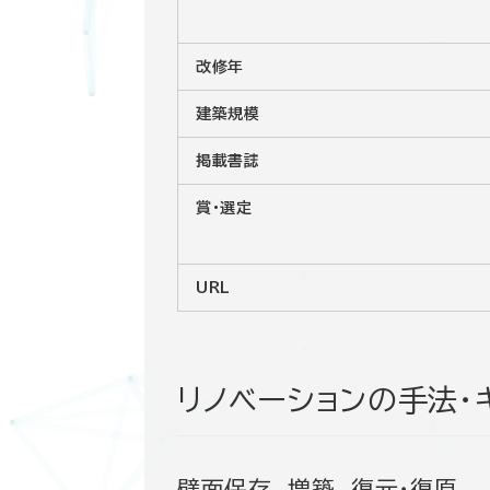
改修年
建築規模
掲載書誌
賞・選定
URL
リノベーションの手法・
壁面保存, 増築, 復元･復原