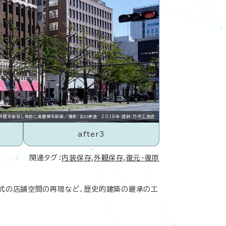
の外壁を保存し背部に高層棟を新築／撮影：古川泰造 2019年 提供：竹中工務店
after3
関連タグ：
内装保存
,
外観保存
,
復元･復原
様式の店舗空間の再現など、歴史的建築の継承の工