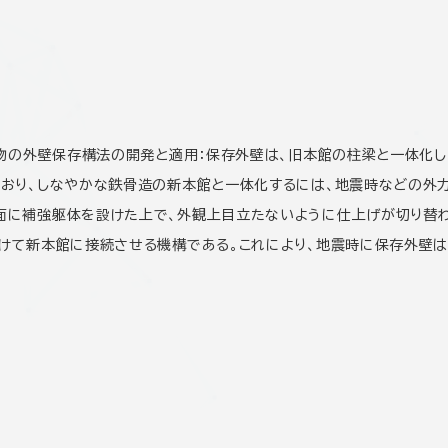
建物の外壁保存構法の開発と適用：保存外壁は、旧本館の柱梁と一体化し
ており、しなやかな鉄骨造の新本館と一体化するには、地震時などの外
面に補強躯体を設けた上で、外観上目立たないように仕上げが切り替わ
設けて新本館に接続させる機構である。これにより、地震時に保存外壁