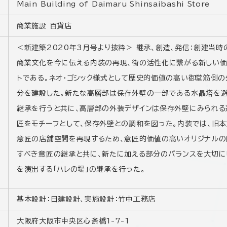
Main Building of Daimaru Shinsaibashi Store
商業施設 百貨店
＜新建築2020年3月号より抜粋＞ 継承、創造、発信：創建当
商業文化を今に伝える内装の再現、街の活性化に繋がる新しい価
トである。ネオ・ゴシック様式として歴史的価値の高い御堂筋側
分を建設した。新たな高層部は保存外壁の一部である水晶塔を避
継承を行うと共に、高層部の外装デザインは保存外壁にみられる
匠をモチーフとして、保存外壁との調和を図った。内装では、旧本
意匠の店舗空間を再現するため、意匠的価値の高いオリジナルの
すべき意匠の継承と共に、新たに加える部分のバランスを大切に
を演出する「ハレの場」の継承を行った。
基本設計：日建設計、実施設計：竹中工務店
大阪府大阪市中央区心斎橋1-7-1