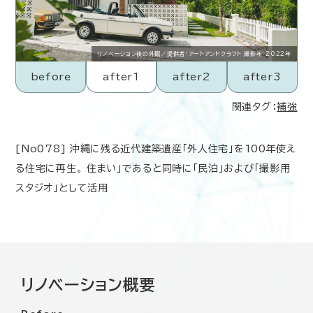
リノベーション後の外観／提供者：アートアンドクラフト 撮影年：2022年
before
after1
after2
after3
関連タグ：
補強
[No078] 沖縄に残る近代建築遺産「外人住宅」を100年使え
る住宅に再生。 住まい」であると同時に「民泊」および「撮影用
スタジオ」として活用
リノベーション概要