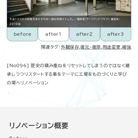
木造トラスの大空間を生かすため一部を吹抜けとした。／提供者：アートアンドクラフト 撮影年：
2018年
before
after1
after2
after3
関連タグ：
外観保存
,
復元･復原
,
用途変更
,
補強
[No096] 歴史の積み重ねをリセットしてしまうのではなく継
承しつつリスタートする事をテーマに工場をものづくりと学び
の場へリノベーション
リノベーション概要