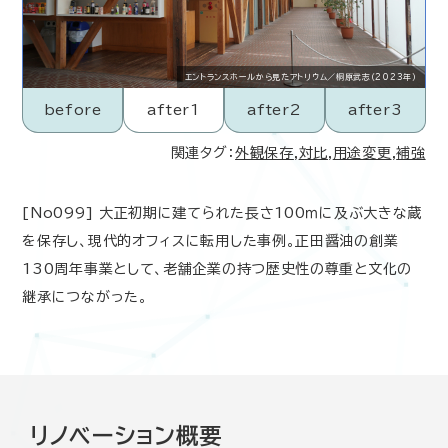
エントランスホールから見たアトリウム／桐原武志（2023年）
before
after1
after2
after3
関連タグ：
外観保存
,
対比
,
用途変更
,
補強
[No099] 大正初期に建てられた長さ100ｍに及ぶ大きな蔵
を保存し、現代的オフィスに転用した事例。正田醤油の創業
130周年事業として、老舗企業の持つ歴史性の尊重と文化の
継承につながった。
リノベーション概要