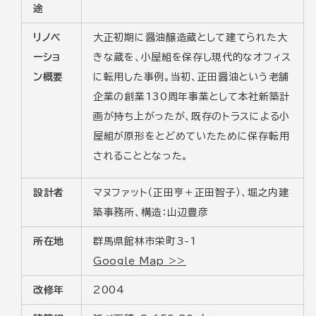
途
リノベ
大正初期に醤油醸造蔵として建てられた大
ーショ
きな蔵を、小屋組を保存し現代的なオフィス
ン概要
に転用した事例。当初、正田醤油という老舗
企業の創業130周年事業として本社新築計
画が持ち上がったが、既存のトラスによる小
屋組が原形をとどめていたために保存転用
されることとなった。
設計者
マヌファット（正田亨＋正田智子）、堀之内建
築事務所、構造：山辺豊彦
所在地
群馬県館林市栄町3-1
Google Map >>
改修年
2004