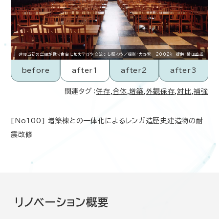
建設当初の空間が甦り食事に加え学びや交流でも賑わう／撮影：大野繁 2002年 提供：横田重雄
before
after1
after2
after3
関連タグ：
併存
,
合体
,
増築
,
外観保存
,
対比
,
補強
[No100] 増築棟との一体化によるレンガ造歴史建造物の耐
震改修
リノベーション概要