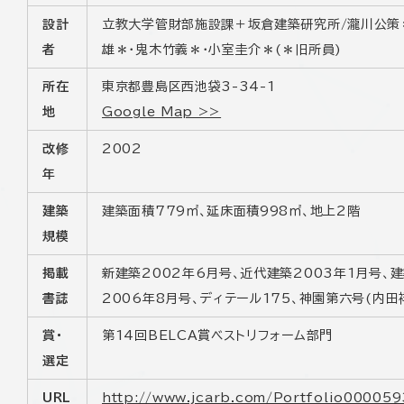
設計
立教大学管財部施設課＋坂倉建築研究所/瀧川公策
者
雄＊・鬼木竹義＊・小室圭介＊(＊旧所員)
所在
東京都豊島区西池袋3-34-1
地
Google Map >>
改修
2002
年
建築
建築面積779㎡、延床面積998㎡、地上2階
規模
掲載
新建築2002年6月号、近代建築2003年1月号、
書誌
2006年8月号、ディテール175、神園第六号(内田
賞・
第14回BELCA賞ベストリフォーム部門
選定
URL
http://www.jcarb.com/Portfolio000059