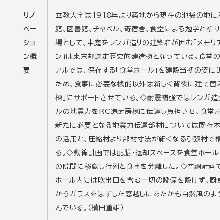
リノ
立教大学は1918年より築地から現在の池袋の地に
ベー
館、図書館、チャペル、寄宿舎、食堂による勉学と祈
ショ
場として、中庭をレンガ造りの建築群が囲む「メモリ
ン概
ン」は東京都選定歴史的建造物となっている。食堂の
要
アルでは、保存する「食堂ホール」を建設当初の姿に
ため、食事に必要な機能以外は新しく背後に建て替
棟」にサポートさせている。◇耐震補強ではレンガ造
ルの地震力をRC造厨房棟に伝達し負担させ、食堂
新たに必要となる地震力伝達部材については既存
の活用と、圧縮材より部材寸法が細くなる引張材で
る。◇動線計画では配膳･返却スペースを食堂ホール
の隙間に移動し行列と食事を分離した。◇空調計画
ホール内には吹出口を含む一切の設備を設けず、厨
からガラスをはずした窓越しにあたかも自然風のよ
んでいる。（横田重雄）