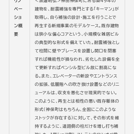
リノ
＜渡邉明弘＞神田神保町にある築49年の
ベー
建物を、耐震補強を専門とする「キーマン」が
ショ
取得し、自ら補強の設計・施工を行うことで
ン概
再生する新規事業のモデルケース。既存建物
要
は狭小な偏心コアという、小規模な雑居ビル
の典型的な形式を備えていた。耐震補強とし
て柱間に壁やブレースを設置し開口を閉塞
すれば機能性が損なわれ、劣化した設備を全
て更新すればペンシル型ビル故に割高にな
る。また、エレベーターの新設やエントランス
の拡張、低層階への吹き抜け設置などのリニ
ューアルは、収支を悪化させ現実的でない。
このように、再生とは相性の悪い既存躯体の
形式（神保町はもちろん、全国にこのような
ストックが存在する）に対して、その形式を維
持するように、道路側の柱だけを増し打ち補