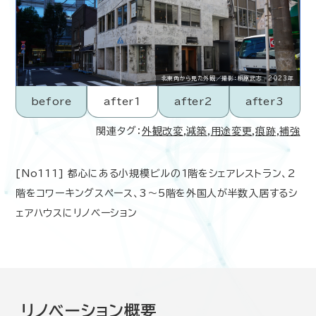
北東角から見た外観／撮影：桐原武志 2023年
before
after1
after2
after3
関連タグ：
外観改変
,
減築
,
用途変更
,
痕跡
,
補強
[No111] 都心にある小規模ビルの1階をシェアレストラン、2
階をコワーキングスペース、3～5階を外国人が半数入居するシ
ェアハウスにリノベーション
リノベーション概要