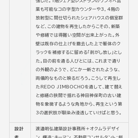
強した。1階シェア型レストランのワンオペ営
業も可能なコの字型カウンターや3，4階の
放射型に間仕切られたシェアハウスの個室群
など、この建物を再生したからこその、新築
や修繕では得難い空間が出来上がった。外
壁は既存の仕上げを撤去した上で躯体のク
ラックを補修するに留める「剥がし放し」とし
た。目の前を通る人びとには、これまで通り
の外観のようで、どこか一新されたような、
両儀的なものと映るだろう。こうして再生し
たREDO JIMBOCHOを通して、建て替え
と修繕の狭間で揺れる神田神保町の古い建
物を象徴するような角地から、再生という第
3の選択肢が馴染み浸透していけばと思う。
設計
渡邉明弘建築設計事務所＋オクムラデザイ
者
ン、構造：キーマン、不動産コンサルタント：創