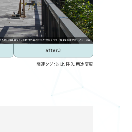
の外観。旧護岸ラインを広げて設けられた親水テラス／撮影：桐原武志 2020年
after3
関連タグ：
対比
,
挿入
,
用途変更