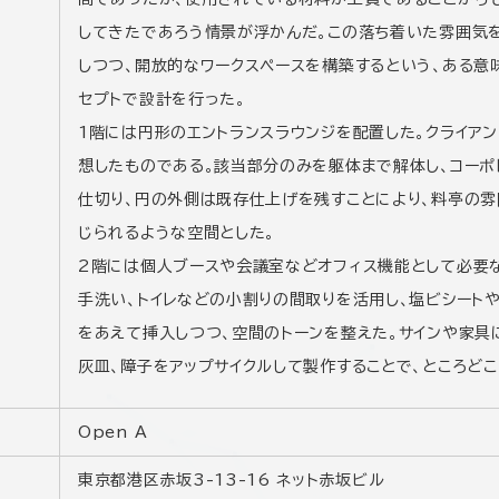
してきたであろう情景が浮かんだ。この落ち着いた雰囲気
しつつ、開放的なワークスペースを構築するという、ある意
セプトで設計を行った。
1階には円形のエントランスラウンジを配置した。クライア
想したものである。該当部分のみを躯体まで解体し、コーポ
仕切り、円の外側は既存仕上げを残すことにより、料亭の雰
じられるような空間とした。
2階には個人ブースや会議室などオフィス機能として必要
手洗い、トイレなどの小割りの間取りを活用し、塩ビシート
をあえて挿入しつつ、空間のトーンを整えた。サインや家具
灰皿、障子をアップサイクルして製作することで、ところど
Open A
東京都港区赤坂3-13-16 ネット赤坂ビル