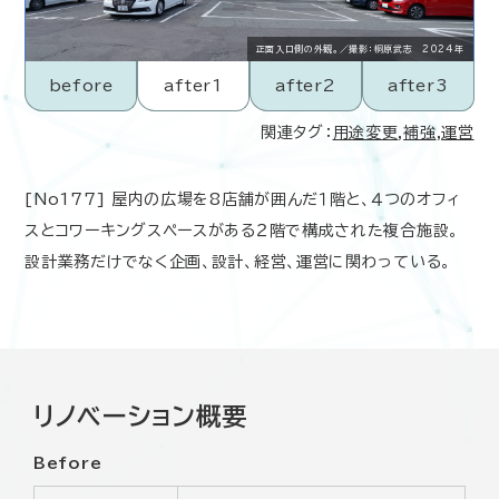
正面入口側の外観。／撮影：桐原武志 2024年
before
after1
after2
after3
関連タグ：
用途変更
,
補強
,
運営
[No177] 屋内の広場を8店舗が囲んだ１階と、４つのオフィ
スとコワーキングスペースがある２階で構成された複合施設。
設計業務だけでなく企画、設計、経営、運営に関わっている。
リノベーション概要
Before