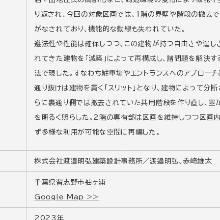
り返され、今回の対象区画では、1階の界壁や階段の撤去
がなされており、機能的な動線も失われていた。
遵法性や性能は確保しつつ、この建物が持つ自由さや逞し
れてきた建物を「減築」によって再構成し、諸問題を解決
法で現した。すなわち駐車場やエントランスへのアプローチ
通り抜けは建物を貫く「スリット」となり、建物によって分
らに裏通り側では撤去されていた共用階段を作り直し、塞
を明るく照らした。2階の専有部は区画を維持しつつ区画
ず多様な利用が可能な空間に再編した。
株式会社渡邉明弘建築設計事務所／渡邉明弘、赤崎雄太
千葉県習志野市袖ヶ浦
Google Map >>
2023年