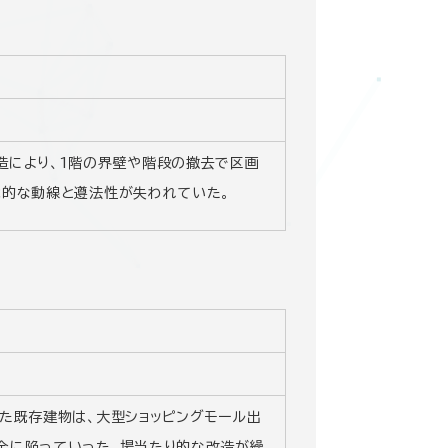
造により、1階の界壁や階段の撤去で区画
能的な動線と遵法性が失われていた。
た既存建物は、大型ショッピングモール出
全に陥っていった。場当たり的な改造が繰