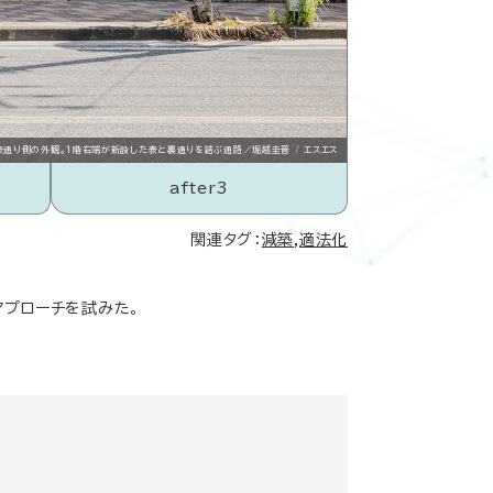
表通り側の外観。１階右端が新設した表と裏通りを結ぶ通路／堀越圭晋 / エスエス
after3
関連タグ：
減築
,
適法化
アプローチを試みた。