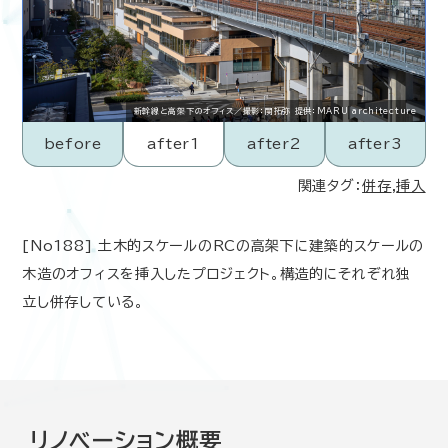
新幹線と高架下のオフィス／撮影：関拓弥 提供：MARU architecture
before
after1
after2
after3
関連タグ：
併存
,
挿入
[No188] 土木的スケールのRCの高架下に建築的スケールの
木造のオフィスを挿入したプロジェクト。構造的にそれぞれ独
立し併存している。
リノベーション概要