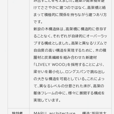
み出すことを考えました。建築が高架橋を避
けてささやかに建つのではなく、高架橋と絡
まって積極的に関係を持ちながら建つあり方
です。
新設の木構造体は、高架橋に構造的に依存す
ることなく、それぞれが自律的にオーバーラッ
プする構成としました。高架と異なるリズムで
自由度の高い構造を実現するために、木の積
層材と炭素繊維を組み合わせた新建材
「LIVELY WOOD」を採用することにより、
梁せいを最小化し、ロングスパンで跳ね出し
の大きな構造を可能としている。これによっ
て、異なるレベルの分節された床が、高架の
躯体フレームの中に、様々に展開する構成を
実現しています。
設計者
MARU。architecture 構造：坂田涼太