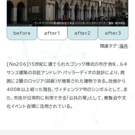
ヴィチェンツァの象徴的存在であるバジリカ・パッラディアーナ／撮影:柳沢伸也
before
after1
after2
after3
関連タグ：
海外
[No206]15世紀に建てられたゴシック様式の市庁舎を、ルネ
サンス建築の巨匠アンドレア・パッラーディオの設計により、周
囲に2層のロッジア（回廊）が増築された建物である。改修から
400年以上経った現在、ヴィチェンツア市のシンボルとして、ま
た、市民が日常的に利用できる「公共の場」として、展覧会や文
化イベント会場に活用されている。