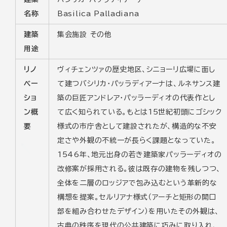
名称
Basilica Palladiana
建築
集会施設 その他
用途
リノ
ヴィチェンツァの歴史地区、シニョーリ広場に面し
ベー
て建つバシリカ・パッラディアーナは、ルネサンス建
ショ
築の巨匠アンドレア・パッラーディオの代表作とし
ン概
て広く知られている。もとは15世紀初頭にゴシック
要
様式の市庁舎として建設されたが、構造的な不安
定さや外観の不統一が長らく課題となっていた。
1546年、地元出身の若き建築家パッラーディオの
改修案が採用される。彼は既存の建物を残しつつ、
全体を二層のロッジアで包み込むという革新的な
構想を提案。セルリアナ様式（アーチと矩形の開口
部を組み合わせたデザイン）を用いたその外観は、
古典の秩序を現代の公共建築に巧みに取り入れ、