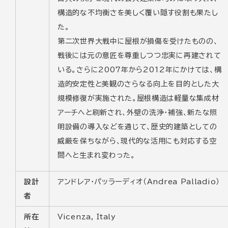
構造的な不均衡さを美しく覆い隠す役割も果たし
た。
第二次世界大戦中に屋根が損傷を受けたものの、
戦後には元の意匠を尊重しつつ忠実に再建されて
いる。さらに2007年から2012年にかけては、構
造的安定性と美観のさらなる向上を目的とした大
規模修復が実施された。屋根構造は軽量な集成材
アーチへと刷新され、外壁の洗浄・補強、新たな照
明設備の導入などを通じて、歴史的建築としての
威厳を保ちながら、現代的な活用にも対応する空
間へと生まれ変わった。
設計
アンドレア・パッラーディオ（Andrea Palladio）
者
所在
Vicenza, Italy