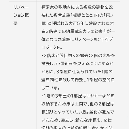
リノベー
蓮沼家の敷地内にある複数の建物を改
ション概
装した複合施設「板橋ととと」内の「東ノ
要
蔵」と呼ばれる大正５年に建設された木
造２階建ての納屋蔵をカフェと書店が一
体となった施設にリノベーションするプ
ロジェクト。
・２階床と間仕切りの撤去：２階の床板を
撤去し、小屋組みを見えるようにすると
ともに、３部屋に仕切られていた１階の
壁を間柱を残して撤去し１部屋の空間に
している。
・１階の３部屋の１部屋はリヤカーなどを
収納するため床は土間で、他の２部屋は
板張りとなっていた。板は劣化が進んで
いたため、撤去し、新たな床板を、間仕
切りの根太の上部の位置に合わせて貼