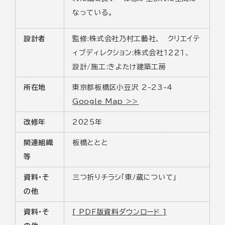
なっている。
設計者
監修:株式会社乃村工藝社、 クリエイテ
ィブディレクション:株式会社１２２１、
設計/施工:きよたけ建築工房
所在地
東京都板橋区小豆沢 2-23-4
Google Map >>
改修年
2025年
関連組織
板橋ととと
等
資料・そ
三つ折りチラシ「東ﾉ蔵について」
の他
資料・そ
[ PDF版資料ダウンロード ]