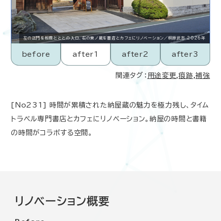
左の正門を板橋とととの入口、右の東ノ蔵を書店とカフェにリノベーション／桐原武志 2026年
before
after1
after2
after3
関連タグ：
用途変更
,
痕跡
,
補強
[No231] 時間が累積された納屋蔵の魅力を極力残し、タイム
トラベル専門書店とカフェにリノベーション。納屋の時間と書籍
の時間がコラボする空間。
リノベーション概要