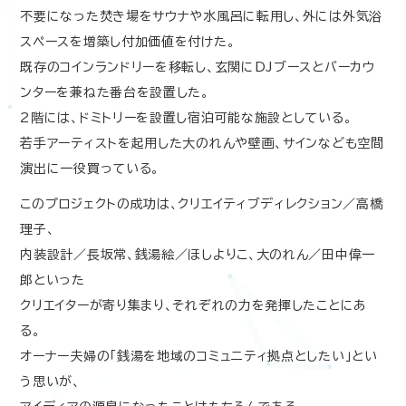
不要になった焚き場をサウナや水風呂に転用し、外には外気浴
スペースを増築し付加価値を付けた。
既存のコインランドリーを移転し、玄関にDJブースとバーカウ
ンターを兼ねた番台を設置した。
2階には、ドミトリーを設置し宿泊可能な施設としている。
若手アーティストを起用した大のれんや壁画、サインなども空間
演出に一役買っている。
このプロジェクトの成功は、クリエイティブディレクション／高橋
理子、
内装設計／長坂常、銭湯絵／ほしよりこ、大のれん／田中偉一
郎といった
クリエイターが寄り集まり、それぞれの力を発揮したことにあ
る。
オーナー夫婦の「銭湯を地域のコミュニティ拠点としたい」とい
う思いが、