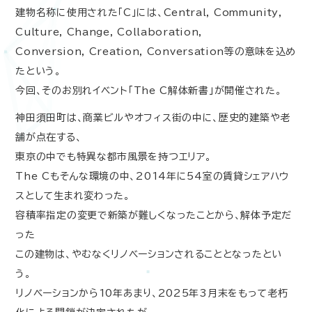
建物名称に使用された「C」には、Central, Community,
Culture, Change, Collaboration,
Conversion, Creation, Conversation等の意味を込め
たという。
今回、そのお別れイベント「
The C
解体新書」が開催された。
神田須田町は、商業ビルやオフィス街の中に、歴史的建築や老
舗が点在する、
東京の中でも特異な都市風景を持つエリア。
The C
もそんな環境の中、
2014
年に
54
室の賃貸シェアハウ
スとして生まれ変わった。
容積率指定の変更で新築が難しくなったことから、解体予定だ
った
この建物は、やむなくリノベーションされることとなったとい
う。
リノベーションから
10
年あまり、
2025
年
3
月末をもって老朽