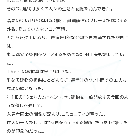
化による閉鎖が決定されたが、
その間、建物は多くの人々の生活と記憶を育んできた。
階高の低い
1960
年代の構造、耐震補強のブレースが露出する
外観、そして小さなフロア面積。
それらを逆手に取り、「寄宿舎」的な発想で再構築された空間に
は、
東京都安全条例をクリアするための設計的工夫も詰まってい
た。
The C
の稼働率は実に
94.7
％。
単なる建物の提供にとどまらず、運営側のソフト面での工夫も
成功の鍵となった。
年
1
回の「ウェルカムイベント」や、建物を一般開放する今回のよ
うな催しを通して、
入居者同士の関係が深まり、コミュニティが育った。
住人の一人が「ここは
“
時間をシェアする場所
”
だった」と語った
のが印象的だった。