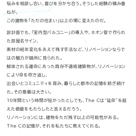
悩みを相談し合い、喜びを分かち合う。そうした経験の積み重
ねが、
この建物を「ただの住まい」以上の場に変えたのだ。
設計面でも、「室内型バルコニー」の導入や、ネオン管で作られ
た部屋名サイン、
素材の経年変化をあえて残す手法など、リノベーションならで
はの魅力が随所に見られた。
解体される運命にあった既存不適格建築物が、リノベーション
により命を吹き返し、
出会いとコミュニティを育み、暮らしと都市の記憶を紡ぎ続け
た。その意義は大きい。
10
年間という時間が短かったとしても、
The C
は
“
延命
”
を超
えた価値をもたらしたと言えるだろう。
リノベーションには、建物をただ残す以上の可能性がある。
The C
の記憶が、それを私たちに教えてくれる。