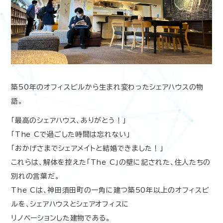
築
50
年のオフィスビルから生まれ変わったシェアハウスの物
語。
「最高のシェアハウス、ありがとう！」
「
The C
で過ごした時間は忘れない」
「おかげさまでシェアメイトと結婚できました！」
これらは、解体を控えた「
The C
」の壁に記された、住人たちの
別れの言葉だ。
The C
は、神田須田町の一角に建つ築
50
年以上のオフィスビ
ルを、シェアハウスとシェアオフィスに
リノベーションした建物である。