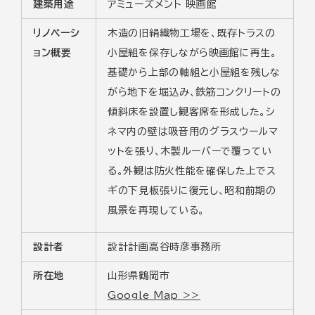
建築用途
アミューズメント 映画館
リノベーシ
木造の旧絹織物工場を、既存トラスの
ョン概要
小屋組を保存しながら映画館に再生。
基礎から上部の軸組と小屋組を残しな
がら地下を堀込み、鉄筋コンクリートの
傾斜床を設置し観客席を形成した。シ
ネマ内の壁は吸音用のグラスウールマ
ットを張り、木製ルーバーで覆ってい
る。外観は防火性能を確保した上でス
ギの下見板張りに復元し、昭和前期の
風景を再現している。
設計者
設計計画高谷時彦事務所
所在地
山形県鶴岡市
Google Map >>