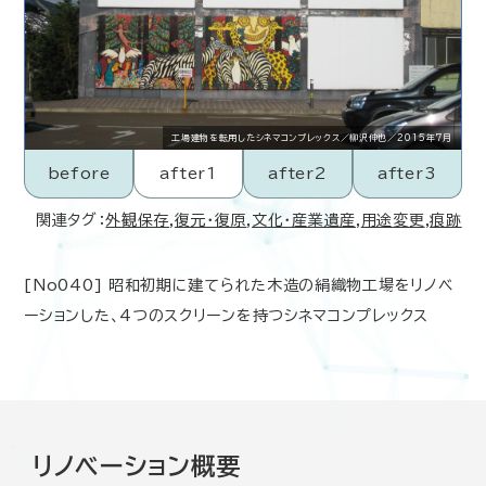
工場建物を転用したシネマコンプレックス／柳沢伸也／2015年7月
before
after1
after2
after3
関連タグ：
外観保存
,
復元･復原
,
文化・産業遺産
,
用途変更
,
痕跡
[No040] 昭和初期に建てられた木造の絹織物工場をリノベ
ーションした、4つのスクリーンを持つシネマコンプレックス
リノベーション概要