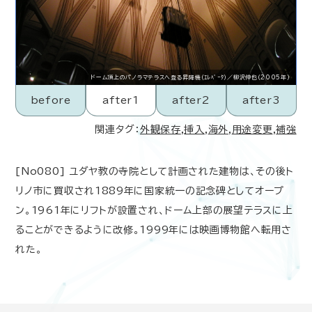
ドーム頂上のパノラマテラスへ登る昇降機（ｴﾚﾍﾞｰﾀ）／柳沢伸也（2005年）
before
after1
after2
after3
関連タグ：
外観保存
,
挿入
,
海外
,
用途変更
,
補強
[No080] ユダヤ教の寺院として計画された建物は、その後ト
リノ市に買収され1889年に国家統一の記念碑としてオープ
ン。1961年にリフトが設置され、ドーム上部の展望テラスに上
ることができるように改修。1999年には映画博物館へ転用さ
れた。