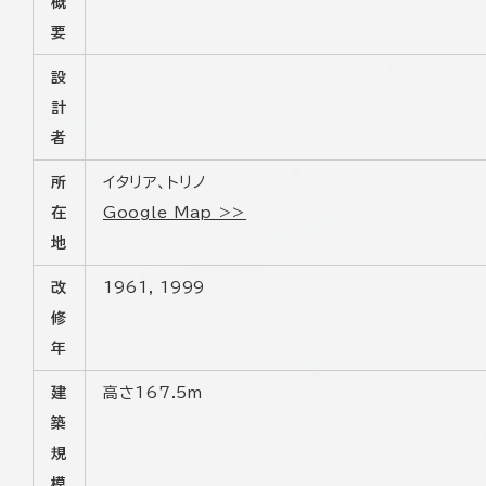
概
要
設
計
者
所
イタリア、トリノ
在
Google Map >>
地
改
1961, 1999
修
年
建
高さ167.5m
築
規
模