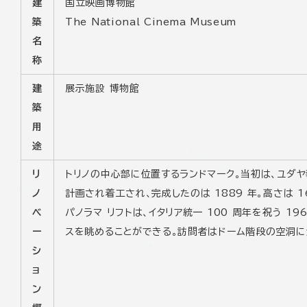
建
国立映画博物館
築
The National Cinema Museum
名
称
建
展示施設 博物館
築
用
途
リ
トリノの中心部に位置するランドマーク。当初は、ユダヤ
ノ
計画され着工され、完成したのは 1889 年。高さは 
ベ
パノラマ リフトは、イタリア統一 100 周年を祝う 
ー
スを眺めることができる。訪問者はドーム階段の空洞に
シ
ョ
ン