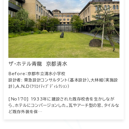
ザ・ホテル青龍 京都清水
Before：京都市立清水小学校
設計者: 東急設計コンサルタント（基本設計）,大林組（実施設
計）,A.N.D（ｸﾘｴｲﾃｨﾌﾞﾃﾞｨﾚｸｼｮﾝ）
[No170] 1933年に建設された既存校舎を生かしなが
ら、ホテルにコンバージョンした。瓦やアーチ型の窓、タイルな
ど既存外装を保…