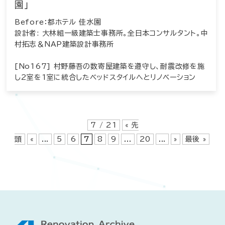
園」
Before：都ホテル 佳水園
設計者: 大林組一級建築士事務所。全日本コンサルタント。中
村拓志＆NAP建築設計事務所
[No167] 村野藤吾の数寄屋建築を遵守し、耐震改修を施
し2室を1室に統合したベッドスタイルへとリノベーション
7 / 21
« 先
頭
«
...
5
6
7
8
9
...
20
...
»
最後 »