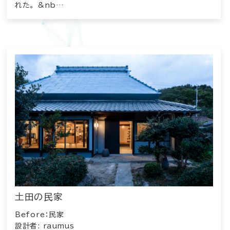
れた。 &nb…
土田の民家
Before：民家
設計者: raumus