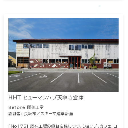
HHT ヒューマンハブ天寧寺倉庫
Before：関美工堂
設計者: 長坂常／スキーマ建築計画
[No175] 既存工場の痕跡を残しつつ、ショップ、カフェ、コ