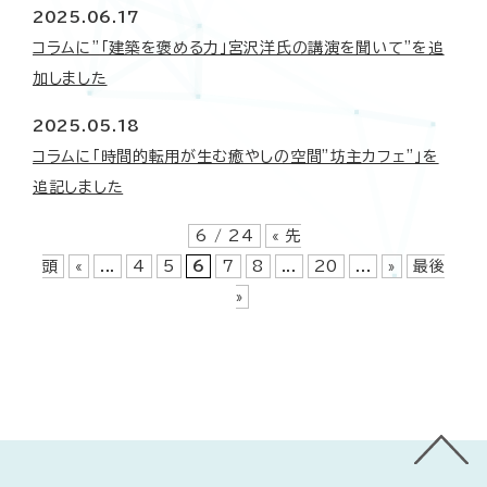
2025.06.17
コラムに”「建築を褒める力」宮沢洋氏の講演を聞いて”を追
加しました
2025.05.18
コラムに「時間的転用が生む癒やしの空間”坊主カフェ”」を
追記しました
6 / 24
« 先
頭
«
...
4
5
6
7
8
...
20
...
»
最後
»