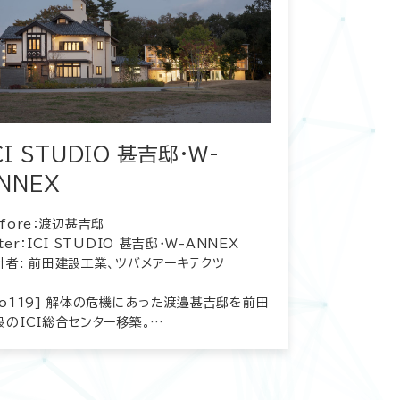
CI STUDIO 甚吉邸・W-
NNEX
efore：渡辺甚吉邸
ter：ICI STUDIO 甚吉邸・W-ANNEX
計者: 前田建設工業、ツバメアーキテクツ
No119] 解体の危機にあった渡邉甚吉邸を前田
設のICI総合センター移築。…