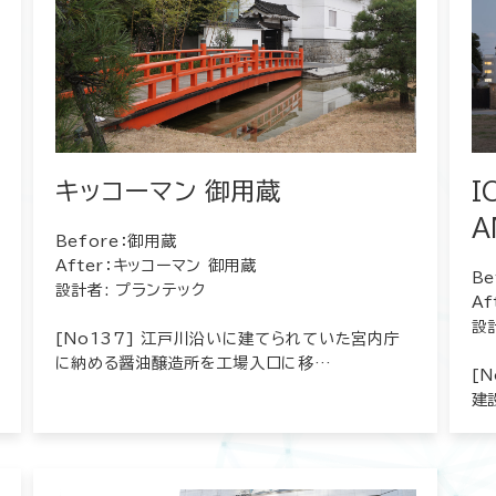
キッコーマン 御用蔵
I
A
Before：御用蔵
After：キッコーマン 御用蔵
B
設計者: プランテック
Af
設
[No137] 江戸川沿いに建てられていた宮内庁
に納める醤油醸造所を工場入口に移…
[
建