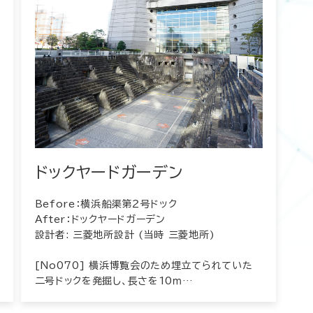
ドックヤードガーデン
Before：横浜船渠第２号ドック
After：ドックヤードガーデン
設計者: 三菱地所設計 (当時 三菱地所)
[No070] 横浜博覧会のため埋立てられていた
二号ドックを発掘し、長さを10ｍ…