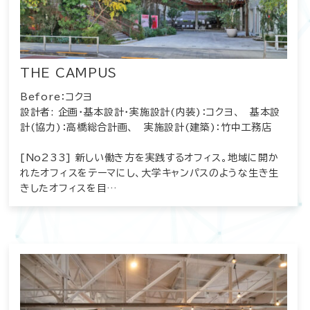
THE CAMPUS
Before：コクヨ
設計者: 企画・基本設計・実施設計(内装)：コクヨ、 基本設
計(協力)：高橋総合計画、 実施設計(建築)：竹中工務店
[No233] 新しい働き方を実践するオフィス。地域に開か
れたオフィスをテーマにし、大学キャンパスのような生き生
きしたオフィスを目…