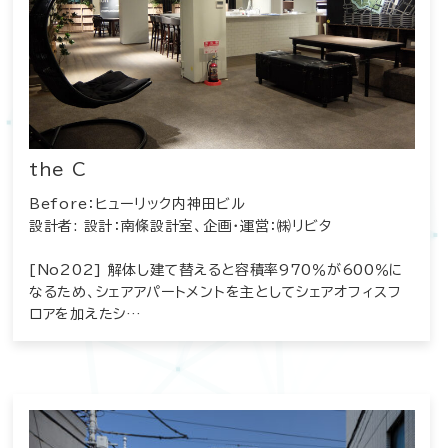
the C
Before：ヒューリック内神田ビル
設計者: 設計：南條設計室、企画・運営：㈱リビタ
[No202] 解体し建て替えると容積率970％が600％に
なるため、シェアアパートメントを主としてシェアオフィスフ
ロアを加えたシ…