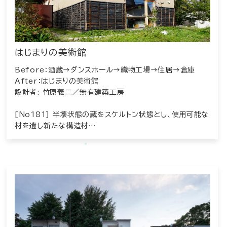
はじまりの美術館
Before：酒蔵→ダンスホール→織物工場→住居→倉庫
After：はじまりの美術館
設計者: 竹原義二／無有建築工房
[No181] 半壊状態の蔵をスケルトン状態とし、使用可能な
材を遺し新たな構造材…