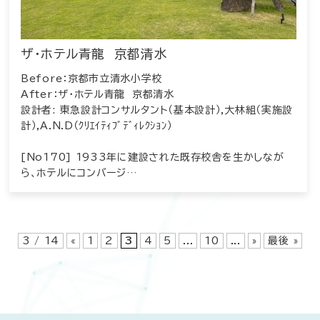
ザ・ホテル青龍 京都清水
Before：京都市立清水小学校
After：ザ・ホテル青龍 京都清水
設計者: 東急設計コンサルタント（基本設計）,大林組（実施設
計）,A.N.D（ｸﾘｴｲﾃｨﾌﾞﾃﾞｨﾚｸｼｮﾝ）
[No170] 1933年に建設された既存校舎を生かしなが
ら、ホテルにコンバージ…
3 / 14
«
1
2
3
4
5
...
10
...
»
最後 »