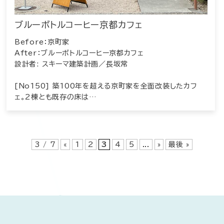
ブルーボトルコーヒー京都カフェ
Before：京町家
After：ブルーボトルコーヒー京都カフェ
設計者: スキーマ建築計画／長坂常
[No150] 築100年を超える京町家を全面改装したカフ
ェ。2棟とも既存の床は…
3 / 7
«
1
2
3
4
5
...
»
最後 »