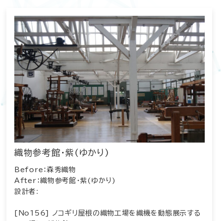
織物参考館・紫(ゆかり)
Before：森秀織物
After：織物参考館・紫(ゆかり)
設計者:
[No156] ノコギリ屋根の織物工場を織機を動態展示する