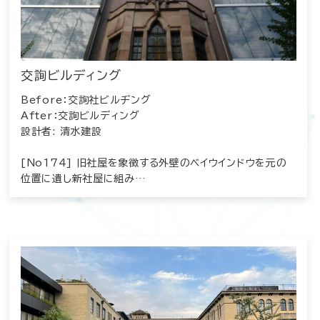
交詢ビルディング
Before：交詢社ビルヂング
After：交詢ビルディング
設計者: 清水建設
[No174] 旧社屋を象徴する外壁のベイウインドウを元の
位置に遺し新社屋に組み…