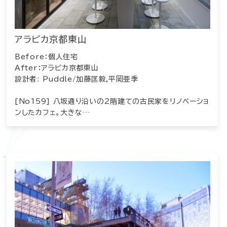
アラビカ京都東山
Before：個人住宅
After：アラビカ京都東山
設計者: Puddle/加藤匡毅,平岡亜季
[No159] 八坂通り沿いの2階建ての古民家をリノベーショ
ンしたカフェ。大きな…