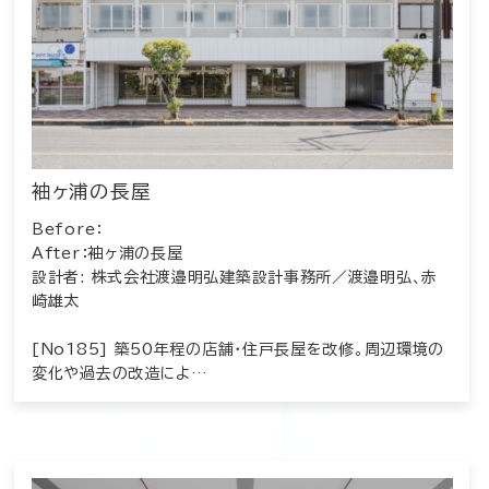
袖ヶ浦の長屋
Before：
After：袖ヶ浦の長屋
設計者: 株式会社渡邉明弘建築設計事務所／渡邉明弘、赤
崎雄太
[No185] 築50年程の店舗・住戸長屋を改修。周辺環境の
変化や過去の改造によ…