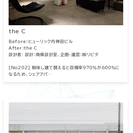
the C
Before：ヒューリック内神田ビル
After：the C
設計者: 設計：南條設計室、企画・運営：㈱リビタ
[No202] 解体し建て替えると容積率970％が600％に
なるため、シェアアパ…