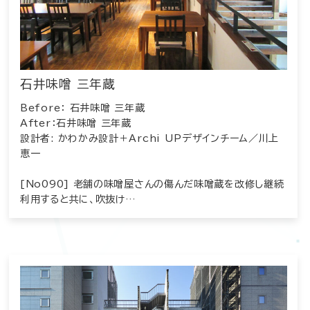
石井味噌 三年蔵
Before： 石井味噌 三年蔵
After：石井味噌 三年蔵
設計者: かわかみ設計＋Archi UPデザインチーム／川上
恵一
[No090] 老舗の味噌屋さんの傷んだ味噌蔵を改修し継続
利用すると共に、吹抜け…