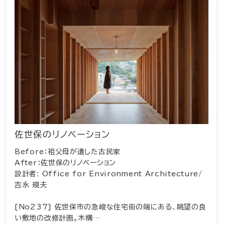
佐世保のリノベーション
Before：祖父母が遺した古民家
After：佐世保のリノベーション
設計者: Office for Environment Architecture/
吉永 規夫
[No237] 佐世保市の急峻な住宅街の端にある、眺望の良
い敷地の改修計画。木構…