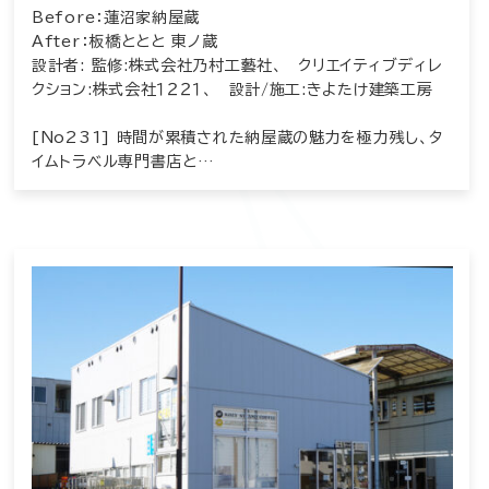
Before：蓮沼家納屋蔵
After：板橋ととと 東ノ蔵
設計者: 監修:株式会社乃村工藝社、 クリエイティブディレ
クション:株式会社１２２１、 設計/施工:きよたけ建築工房
[No231] 時間が累積された納屋蔵の魅力を極力残し、タ
イムトラベル専門書店と…