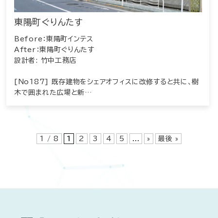
東陽町ぐりんたす
Before：東陽町インテス
After：東陽町ぐりんたす
設計者: 竹中工務店
[No187] 既存建物をシェアオフィスに改修すると共に、樹
木で囲まれた広場と新…
1 / 8
1
2
3
4
5
...
»
最後 »