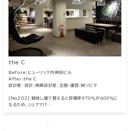
the C
Before：ヒューリック内神田ビル
After：the C
設計者: 設計：南條設計室、企画・運営：㈱リビタ
[No202] 解体し建て替えると容積率970％が600％に
なるため、シェアアパ…