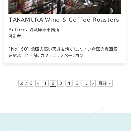
TAKAMURA Wine & Coffee Roasters
Before： 貯蔵庫兼事務所
設計者:
[No160] 倉庫の高い天井を活かし、ワイン倉庫の雰囲気
を継承して店舗、カフェにリノベーション
2 / 6
«
1
2
3
4
5
...
»
最後 »