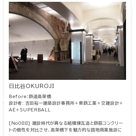
日比谷OKUROJI
Before：鉄道高架橋
設計者: 吉田裕一建築設計事務所＋東鉄工業＋交建設計＋
AE＋SUPERBALL
[No088] 建設時代が異なる組積煉瓦造と鉄筋コンクリー
トの個性を対比させ、高架橋下を魅力的な路地商業施設に