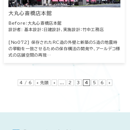
大丸心斎橋店本館
Before：大丸心斎橋店本館
設計者: 基本設計：日建設計、実施設計：竹中工務店
[No072] 保存されたRC造の外壁と新築のS造の地震時
の挙動を一致させるための保存構法の開発や、アールデコ様
式の店舗空間の再現…
4 / 6
« 先頭
«
...
2
3
4
5
6
»