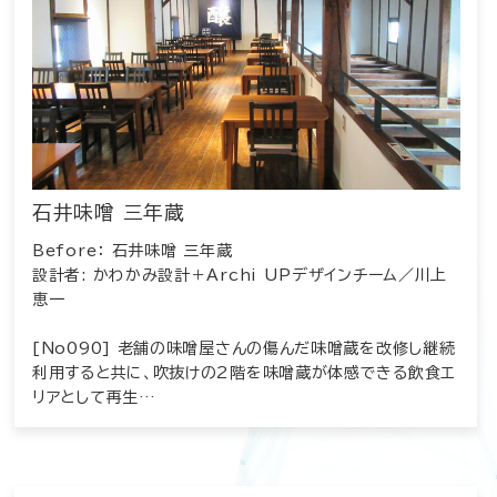
石井味噌 三年蔵
Before： 石井味噌 三年蔵
設計者: かわかみ設計＋Archi UPデザインチーム／川上
恵一
[No090] 老舗の味噌屋さんの傷んだ味噌蔵を改修し継続
利用すると共に、吹抜けの2階を味噌蔵が体感できる飲食エ
リアとして再生…